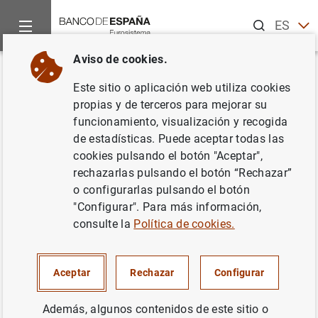
Buscar
ES
EN
Aviso de cookies.
Inicio
Noticias y eventos
Noticias del Banco Central Europeo
Volver
Este sitio o aplicación web utiliza cookies
Estadísticas de emisiones de
propias y de terceros para mejorar su
funcionamiento, visualización y recogida
valores de la zona del euro:
de estadísticas. Puede aceptar todas las
Marzo de 2014
cookies pulsando el botón "Aceptar",
rechazarlas pulsando el botón “Rechazar”
o configurarlas pulsando el botón
14/05/2014
"Configurar". Para más información,
SITUACIÓN ECONÓMICA
consulte la
Política de cookies.
ESPAÑA
Aceptar
Rechazar
Configurar
Además, algunos contenidos de este sitio o