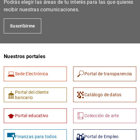
Podrás elegir las áreas de tu interés para las que quieres
recibir nuestras comunicaciones.
Suscribirme
Nuestros portales
Sede Electrónica
Portal de transparencia
1
2
Portal del cliente
Catálogo de datos
bancario
Portal educativo
Colección de arte
Finanzas para todos
Portal de Empleo