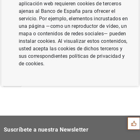
aplicación web requieren cookies de terceros
Estadísticas de emisiones de valores de la
ajenas al Banco de España para ofrecer el
zona del euro: Marzo de 2014 (342
KB
)
servicio. Por ejemplo, elementos incrustados en
una página —como un reproductor de vídeo, un
mapa o contenidos de redes sociales— pueden
instalar cookies. Al visualizar estos contenidos,
usted acepta las cookies de dichos terceros y
Siguiente
Estado financiero consolida...
sus correspondientes políticas de privacidad y
de cookies.
Anterior
Comunicado de la Comisión E...
Sugerencia
Suscríbete a nuestra Newsletter