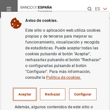
Buscar
ES
EN
Aviso de cookies.
Inicio
Noticias y eventos
Noticias del Banco Central Europeo
Volver
Este sitio o aplicación web utiliza cookies
Estadísticas de emisiones de
propias y de terceros para mejorar su
funcionamiento, visualización y recogida
valores de la zona del euro:
de estadísticas. Puede aceptar todas las
Julio 2012
cookies pulsando el botón "Aceptar",
rechazarlas pulsando el botón “Rechazar”
o configurarlas pulsando el botón
12/09/2012
"Configurar". Para más información,
ESPAÑA
consulte la
Política de cookies.
SITUACIÓN ECONÓMICA
Aceptar
Rechazar
Configurar
Además, algunos contenidos de este sitio o