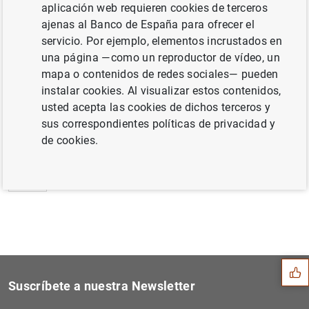
aplicación web requieren cookies de terceros
Estadísticas de emisiones de valores de la
ajenas al Banco de España para ofrecer el
zona del euro: Julio 2012 (423
KB
)
servicio. Por ejemplo, elementos incrustados en
una página —como un reproductor de vídeo, un
mapa o contenidos de redes sociales— pueden
instalar cookies. Al visualizar estos contenidos,
usted acepta las cookies de dichos terceros y
Siguiente
El BCE acoge favorablemente...
sus correspondientes políticas de privacidad y
de cookies.
Anterior
El BCE prolonga el acuerdo...
Sugerencia
Suscríbete a nuestra Newsletter