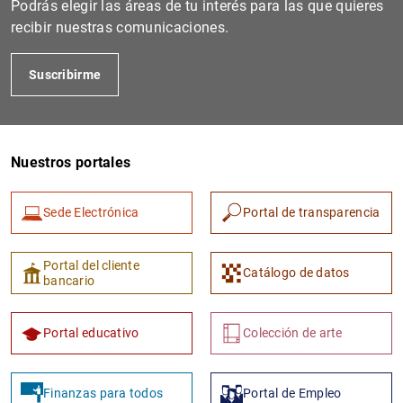
Podrás elegir las áreas de tu interés para las que quieres
recibir nuestras comunicaciones.
Suscribirme
Nuestros portales
Sede Electrónica
Portal de transparencia
1
2
Portal del cliente
Catálogo de datos
bancario
Portal educativo
Colección de arte
Finanzas para todos
Portal de Empleo