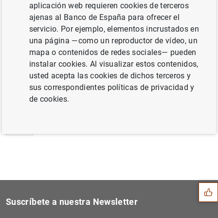
aplicación web requieren cookies de terceros
Estadísticas de emisiones de valores de la
ajenas al Banco de España para ofrecer el
zona del euro: Febrero de 2014 (349
KB
)
servicio. Por ejemplo, elementos incrustados en
una página —como un reproductor de vídeo, un
mapa o contenidos de redes sociales— pueden
instalar cookies. Al visualizar estos contenidos,
usted acepta las cookies de dichos terceros y
Siguiente
Declaración de la Comisión...
sus correspondientes políticas de privacidad y
de cookies.
Anterior
Estado financiero consolida...
Sugerencia
Suscríbete a nuestra Newsletter