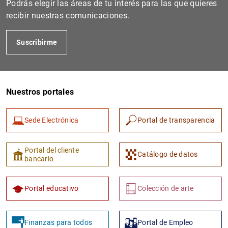
Podrás elegir las áreas de tu interés para las que quieres
recibir nuestras comunicaciones.
Suscribirme
Nuestros portales
Sede Electrónica
Portal de transparencia
1
2
Portal del cliente
Catálogo de datos
bancario
Portal educativo
Colección de arte
Finanzas para todos
Portal de Empleo