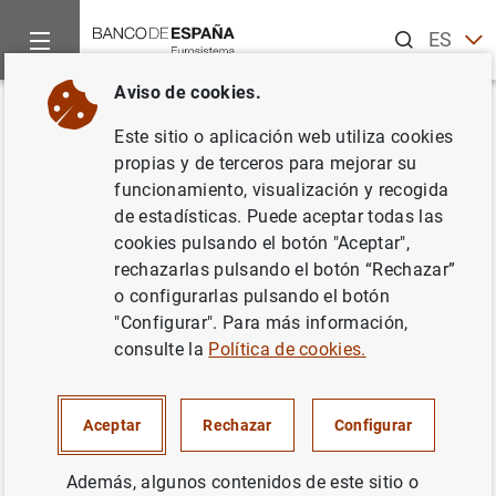
Buscar
ES
EN
Aviso de cookies.
Inicio
Noticias y eventos
Noticias del Banco Central Europeo
Volver
Este sitio o aplicación web utiliza cookies
Estadísticas de emisiones de
propias y de terceros para mejorar su
funcionamiento, visualización y recogida
valores de la zona del euro:
de estadísticas. Puede aceptar todas las
Febrero de 2014
cookies pulsando el botón "Aceptar",
rechazarlas pulsando el botón “Rechazar”
o configurarlas pulsando el botón
10/04/2014
"Configurar". Para más información,
ESPAÑA
consulte la
Política de cookies.
SITUACIÓN ECONÓMICA
Aceptar
Rechazar
Configurar
Además, algunos contenidos de este sitio o