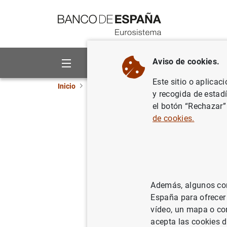
Ir a contenido
Aviso de cookies.
Sobre el Banco
Áreas de act
Este sitio o aplicac
Inicio
Noticias y eventos
Noticias del Banco 
y recogida de estad
el botón “Rechazar”
Estadísti
de cookies.
2013
09/09/2014
Además, algunos cont
España para ofrecer
vídeo, un mapa o con
acepta las cookies d