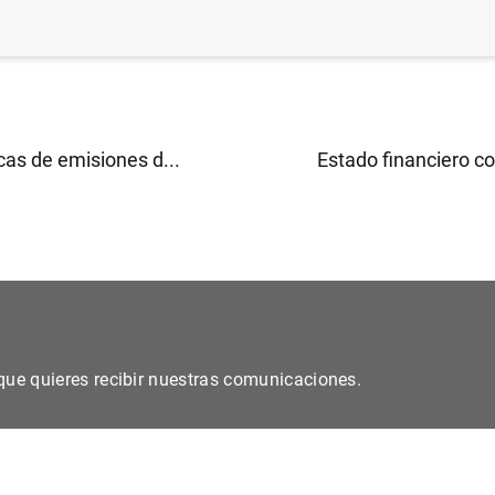
sticas sobre pagos correspondientes a 2013 (371
KB
)
cas de emisiones d...
Estado financiero co
s que quieres recibir nuestras comunicaciones.