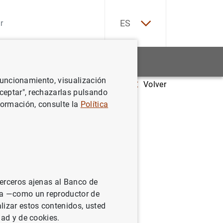
EN
ES
Estadísticas
Noticias y eventos
 funcionamiento, visualización
Volver
adísticas sobre pagos correspondientes a 2013
Aceptar", rechazarlas pulsando
formación, consulte la
Política
tes a
terceros ajenas al Banco de
ina —como un reproductor de
lizar estos contenidos, usted
dad y de cookies.