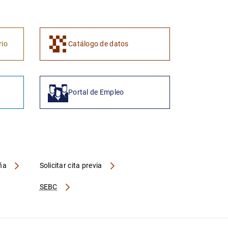
1
2
rio
Catálogo de datos
Portal de Empleo
aña
Solicitar cita previa
SEBC