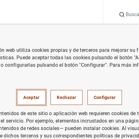
Buscar
uación
Punto de Información
Publicaciones
ión web utiliza cookies propias y de terceros para mejorar su
Central Europeo
Notas de prensa del Banco Central Europeo
Est
ísticas. Puede aceptar todas las cookies pulsando el botón "
 o configurarlas pulsando el botón "Configurar". Para más in
cas sobre pagos correspondien
Aceptar
Rechazar
Configurar
enidos de este sitio o aplicación web requieren cookies de 
 el servicio. Por ejemplo, elementos incrustados en una pág
tenidos de redes sociales— pueden instalar cookies. Al visua
e dichos terceros y sus correspondientes políticas de privaci