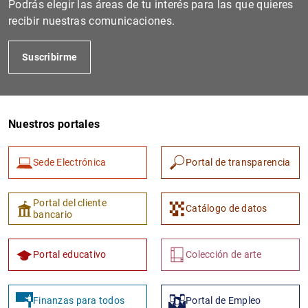
Podrás elegir las áreas de tu interés para las que quieres
recibir nuestras comunicaciones.
Suscribirme
Nuestros portales
Sede Electrónica
Portal de transparencia
1
2
Portal del cliente
Catálogo de datos
bancario
Portal educativo
Colección de arte
Finanzas para todos
Portal de Empleo