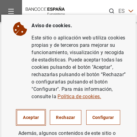
Buscar
ES
EN
Aviso de cookies.
Inicio
Noticias y eventos
Noticias del Banco Central Europeo
Volver
Este sitio o aplicación web utiliza cookies
El uso internacional del euro se
propias y de terceros para mejorar su
funcionamiento, visualización y recogida
mantuvo, en general, estable en
de estadísticas. Puede aceptar todas las
2019
cookies pulsando el botón "Aceptar",
rechazarlas pulsando el botón “Rechazar”
o configurarlas pulsando el botón
09/06/2020
"Configurar". Para más información,
EFECTIVO, MONEDAS Y BILLETES
consulte la
Política de cookies.
BCE, EUROSISTEMA
Aceptar
Rechazar
Configurar
Además, algunos contenidos de este sitio o