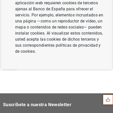
aplicación web requieren cookies de terceros
El uso internacional del euro se mantuvo, en
ajenas al Banco de España para ofrecer el
general, estable en 2019 (267
KB
)
servicio. Por ejemplo, elementos incrustados en
una página —como un reproductor de vídeo, un
mapa o contenidos de redes sociales— pueden
instalar cookies. Al visualizar estos contenidos,
usted acepta las cookies de dichos terceros y
Siguiente
Indicadores financieros est...
sus correspondientes políticas de privacidad y
de cookies.
Anterior
Estado financiero consolida...
Sugerencia
Suscríbete a nuestra Newsletter