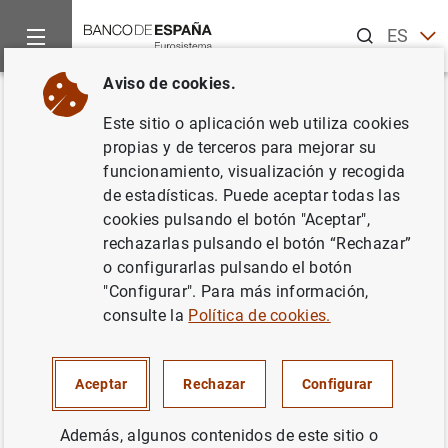
Buscar
ES
EN
Aviso de cookies.
Inicio
Noticias y eventos
Noticias del Banco Central Europeo
Volver
Este sitio o aplicación web utiliza cookies
El primer informe del BCE sobre
propias y de terceros para mejorar su
funcionamiento, visualización y recogida
el fraude en los pagos con
de estadísticas. Puede aceptar todas las
tarjeta muestra que el chip ha
cookies pulsando el botón "Aceptar",
rechazarlas pulsando el botón “Rechazar”
aumentado la seguridad de las
o configurarlas pulsando el botón
operaciones presenciales
"Configurar". Para más información,
consulte la
Política de cookies.
25/07/2012
Aceptar
Rechazar
Configurar
Además, algunos contenidos de este sitio o