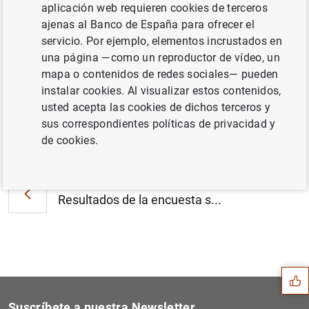
El primer informe del BCE sobre el fraude
aplicación web requieren cookies de terceros
en los pagos con tarjeta muestra que el chip
ajenas al Banco de España para ofrecer el
ha aumentado la seguridad de las
servicio. Por ejemplo, elementos incrustados en
operaciones presenciales (56
KB
)
una página —como un reproductor de vídeo, un
mapa o contenidos de redes sociales— pueden
instalar cookies. Al visualizar estos contenidos,
usted acepta las cookies de dichos terceros y
sus correspondientes políticas de privacidad y
Siguiente
de cookies.
Estado financiero consolida...
Anterior
Resultados de la encuesta s...
Sugerencia
Suscríbete a nuestra Newsletter