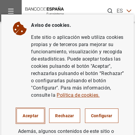
Buscar
ES
EN
Aviso de cookies.
Inicio
Noticias y eventos
Noticias del Banco Central Europeo
Volver
Este sitio o aplicación web utiliza cookies
El grupo de trabajo sobre los
propias y de terceros para mejorar su
funcionamiento, visualización y recogida
tipos de interés libres de riesgo
de estadísticas. Puede aceptar todas las
solicita al mercado comentarios
cookies pulsando el botón "Aceptar",
rechazarlas pulsando el botón “Rechazar”
sobre la transición del eonia al
o configurarlas pulsando el botón
ESTER y sobre las metodologías
"Configurar". Para más información,
consulte la
Política de cookies.
de estimación de la estructura
temporal de tipos de interés
Aceptar
Rechazar
Configurar
basada en el ESTER
Además, algunos contenidos de este sitio o
20/12/2018