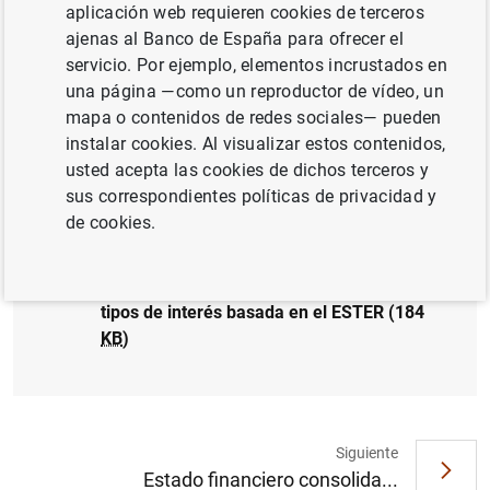
aplicación web requieren cookies de terceros
ajenas al Banco de España para ofrecer el
POLÍTICA MONETARIA
servicio. Por ejemplo, elementos incrustados en
una página —como un reproductor de vídeo, un
mapa o contenidos de redes sociales— pueden
instalar cookies. Al visualizar estos contenidos,
usted acepta las cookies de dichos terceros y
El grupo de trabajo sobre los tipos de
sus correspondientes políticas de privacidad y
interés libres de riesgo solicita al mercado
de cookies.
comentarios sobre la transición del eonia al
ESTER y sobre las metodologías de
estimación de la estructura temporal de
tipos de interés basada en el ESTER (184
KB
)
Siguiente
Estado financiero consolida...