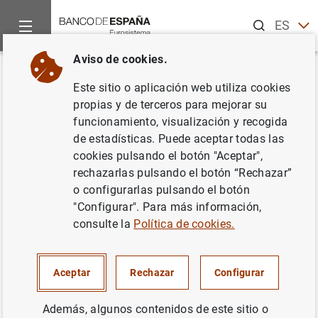
Buscar
ES
EN
Aviso de cookies.
Inicio
Noticias y eventos
Noticias del Banco Central Europeo
Volver
Este sitio o aplicación web utiliza cookies
El Informe «Financial Stability
propias y de terceros para mejorar su
funcionamiento, visualización y recogida
Review» señala que la debilidad
de estadísticas. Puede aceptar todas las
de las perspectivas económicas
cookies pulsando el botón "Aceptar",
rechazarlas pulsando el botón “Rechazar”
intensifica los riesgos para el
o configurarlas pulsando el botón
sistema financiero
"Configurar". Para más información,
consulte la
Política de cookies.
27/11/2014
Aceptar
Rechazar
Configurar
Además, algunos contenidos de este sitio o