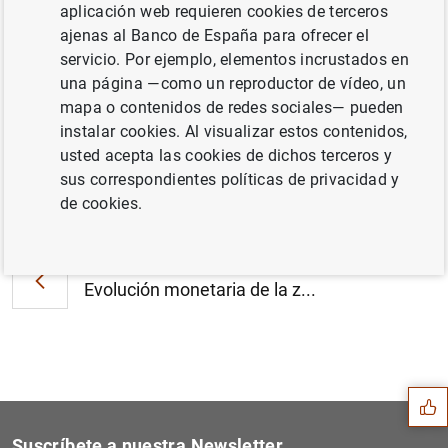
El Informe «Financial Stability Review»
aplicación web requieren cookies de terceros
señala que la debilidad de las perspectivas
ajenas al Banco de España para ofrecer el
económicas intensifica los riesgos para el
servicio. Por ejemplo, elementos incrustados en
sistema financiero (55
KB
)
una página —como un reproductor de vídeo, un
mapa o contenidos de redes sociales— pueden
instalar cookies. Al visualizar estos contenidos,
usted acepta las cookies de dichos terceros y
sus correspondientes políticas de privacidad y
Siguiente
de cookies.
Estado financiero consolida...
Anterior
Evolución monetaria de la z...
Sugerencia
Suscríbete a nuestra Newsletter