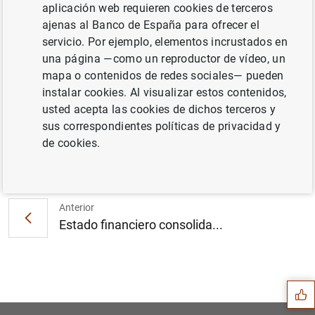
aplicación web requieren cookies de terceros
ajenas al Banco de España para ofrecer el
servicio. Por ejemplo, elementos incrustados en
El BCE somete a consulta el proyecto de
una página —como un reproductor de vídeo, un
Guía sobre la notificación de operaciones de
mapa o contenidos de redes sociales— pueden
titulización (231
KB
)
instalar cookies. Al visualizar estos contenidos,
usted acepta las cookies de dichos terceros y
sus correspondientes políticas de privacidad y
de cookies.
Siguiente
El BCE nombra a Doris Schne...
Anterior
Estado financiero consolida...
Sugerencia