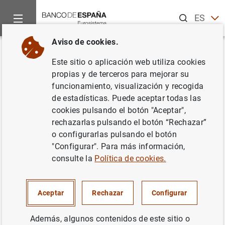
Buscar
ES
EN
Aviso de cookies.
Inicio
Noticias y eventos
Noticias del Banco Central Europeo
Volver
Este sitio o aplicación web utiliza cookies
El BCE somete a consulta el
propias y de terceros para mejorar su
funcionamiento, visualización y recogida
proyecto de Guía sobre la
de estadísticas. Puede aceptar todas las
notificación de operaciones de
cookies pulsando el botón "Aceptar",
rechazarlas pulsando el botón “Rechazar”
titulización
o configurarlas pulsando el botón
"Configurar". Para más información,
15/11/2021
consulte la
Política de cookies.
SISTEMA MONETARIO Y FINANCIERO
Aceptar
Rechazar
Configurar
SUPERVISIÓN PRUDENCIAL, MUS
Además, algunos contenidos de este sitio o