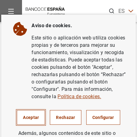
Buscar
ES
EN
Aviso de cookies.
Inicio
Noticias y eventos
Noticias del Banco Central Europeo
Volver
Este sitio o aplicación web utiliza cookies
El BCE publica una guía sobre la
propias y de terceros para mejorar su
funcionamiento, visualización y recogida
evaluación de la admisibilidad
de estadísticas. Puede aceptar todas las
de los sistemas institucionales
cookies pulsando el botón "Aceptar",
rechazarlas pulsando el botón “Rechazar”
de protección
o configurarlas pulsando el botón
"Configurar". Para más información,
12/07/2016
consulte la
Política de cookies.
SUPERVISIÓN PRUDENCIAL, MUS
Aceptar
Rechazar
Configurar
SISTEMA MONETARIO Y FINANCIERO
Además, algunos contenidos de este sitio o