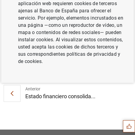
aplicación web requieren cookies de terceros
ajenas al Banco de España para ofrecer el
servicio. Por ejemplo, elementos incrustados en
El BCE publica una guía sobre la evaluación
una página —como un reproductor de vídeo, un
de la admisibilidad de los sistemas
mapa o contenidos de redes sociales— pueden
institucionales de protección (28
KB
)
instalar cookies. Al visualizar estos contenidos,
usted acepta las cookies de dichos terceros y
sus correspondientes políticas de privacidad y
de cookies.
Siguiente
Estadísticas de emisiones d...
Anterior
Estado financiero consolida...
Sugerencia