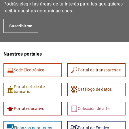
Podrás elegir las áreas de tu interés para las que quieres
recibir nuestras comunicaciones.
Suscribirme
Nuestros portales
1
2
Sede Electrónica
Portal de transparencia
Portal del cliente
Catálogo de datos
bancario
Portal educativo
Colección de arte
Finanzas para todos
Portal de Empleo