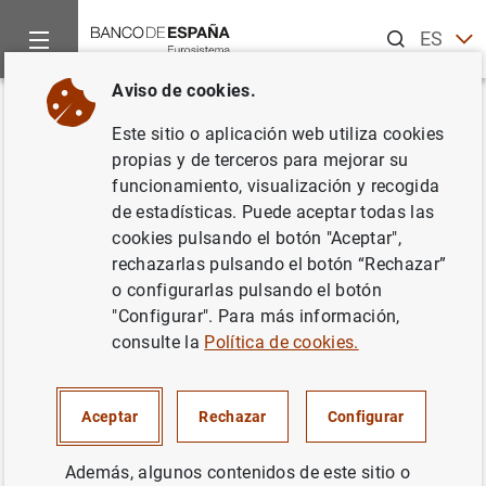
Buscar
ES
EN
Aviso de cookies.
Inicio
Noticias y eventos
Noticias del Banco Central Europeo
Volver
Este sitio o aplicación web utiliza cookies
El BCE publica una Orientación
propias y de terceros para mejorar su
funcionamiento, visualización y recogida
por la que se modifica la
de estadísticas. Puede aceptar todas las
Documentación General sobre
cookies pulsando el botón "Aceptar",
rechazarlas pulsando el botón “Rechazar”
la aplicación de la política
o configurarlas pulsando el botón
monetaria
"Configurar". Para más información,
consulte la
Política de cookies.
31/08/2015
Aceptar
Rechazar
Configurar
Además, algunos contenidos de este sitio o