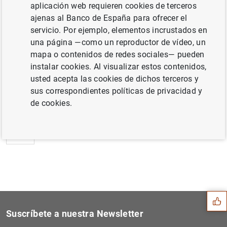
El BCE publica una Orientación por la que se
aplicación web requieren cookies de terceros
modifica la Documentación General sobre la
ajenas al Banco de España para ofrecer el
aplicación de la política monetaria (175
KB
)
servicio. Por ejemplo, elementos incrustados en
una página —como un reproductor de vídeo, un
mapa o contenidos de redes sociales— pueden
instalar cookies. Al visualizar estos contenidos,
usted acepta las cookies de dichos terceros y
Siguiente
sus correspondientes políticas de privacidad y
El BCE publica los datos ba...
de cookies.
Anterior
Estado financiero consolida...
Sugerencia
Suscríbete a nuestra Newsletter