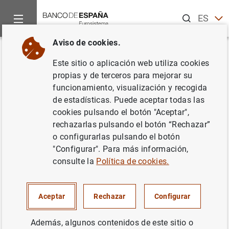
Buscar
ES
EN
Aviso de cookies.
Inicio
Noticias y eventos
Noticias del Banco Central Europeo
Volver
Este sitio o aplicación web utiliza cookies
El BCE publica los datos
propias y de terceros para mejorar su
funcionamiento, visualización y recogida
bancarios consolidados
de estadísticas. Puede aceptar todas las
correspondientes a junio de
cookies pulsando el botón "Aceptar",
rechazarlas pulsando el botón “Rechazar”
2020
o configurarlas pulsando el botón
"Configurar". Para más información,
05/11/2020
consulte la
Política de cookies.
SISTEMA MONETARIO Y FINANCIERO
Aceptar
Rechazar
Configurar
SUPERVISIÓN PRUDENCIAL, MUS
ESPAÑA
SITUACIÓN ECONÓMICA
Además, algunos contenidos de este sitio o