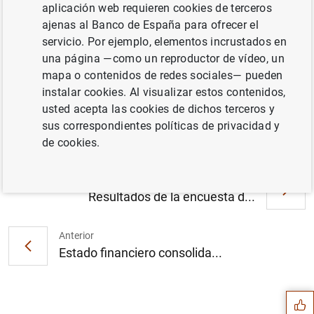
aplicación web requieren cookies de terceros
ajenas al Banco de España para ofrecer el
servicio. Por ejemplo, elementos incrustados en
una página —como un reproductor de vídeo, un
El BCE publica los datos bancarios
mapa o contenidos de redes sociales— pueden
consolidados correspondientes a junio de
instalar cookies. Al visualizar estos contenidos,
2020 (201
KB
)
usted acepta las cookies de dichos terceros y
sus correspondientes políticas de privacidad y
de cookies.
Siguiente
Resultados de la encuesta d...
Anterior
Sugerencia
Estado financiero consolida...