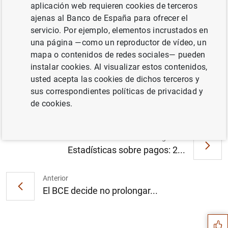
aplicación web requieren cookies de terceros
ajenas al Banco de España para ofrecer el
servicio. Por ejemplo, elementos incrustados en
una página —como un reproductor de vídeo, un
El BCE publica los calendarios indicativos de
mapa o contenidos de redes sociales— pueden
las operaciones regulares de subasta y de
instalar cookies. Al visualizar estos contenidos,
los períodos de mantenimiento de reservas
usted acepta las cookies de dichos terceros y
del Eurosistema de 2022 (242
KB
)
sus correspondientes políticas de privacidad y
de cookies.
Siguiente
Estadísticas sobre pagos: 2...
Anterior
Sugerencia
El BCE decide no prolongar...