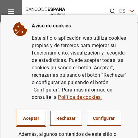
Buscar
ES
EN
Aviso de cookies.
Inicio
Noticias y eventos
Noticias del Banco Central Europeo
Volver
Este sitio o aplicación web utiliza cookies
El BCE publica los calendarios
propias y de terceros para mejorar su
funcionamiento, visualización y recogida
indicativos de las operaciones
de estadísticas. Puede aceptar todas las
regulares de subasta y de los
cookies pulsando el botón "Aceptar",
rechazarlas pulsando el botón “Rechazar”
períodos de mantenimiento de
o configurarlas pulsando el botón
reservas del Eurosistema de
"Configurar". Para más información,
consulte la
Política de cookies.
2022
23/07/2021
Aceptar
Rechazar
Configurar
POLÍTICA MONETARIA
Además, algunos contenidos de este sitio o