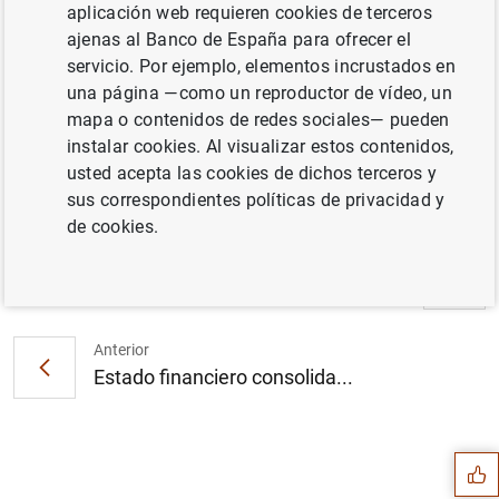
aplicación web requieren cookies de terceros
ajenas al Banco de España para ofrecer el
El BCE nombra a Petra Senkovic directora
servicio. Por ejemplo, elementos incrustados en
general de Secretaría y a Pedro Gustavo
una página —como un reproductor de vídeo, un
Teixeira director general de la Secretaría
mapa o contenidos de redes sociales— pueden
del Consejo de Supervisión (1
MB
)
instalar cookies. Al visualizar estos contenidos,
usted acepta las cookies de dichos terceros y
sus correspondientes políticas de privacidad y
de cookies.
Siguiente
Balanza de pagos de la zona...
Anterior
Estado financiero consolida...
Sugerencia