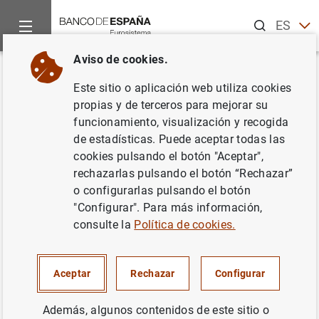
Buscar
ES
EN
Aviso de cookies.
Inicio
Noticias y eventos
Noticias del Banco Central Europeo
Volver
Este sitio o aplicación web utiliza cookies
El BCE nombra a Petra Senkovic
propias y de terceros para mejorar su
funcionamiento, visualización y recogida
directora general de Secretaría
de estadísticas. Puede aceptar todas las
y a Pedro Gustavo Teixeira
cookies pulsando el botón "Aceptar",
rechazarlas pulsando el botón “Rechazar”
director general de la Secretaría
o configurarlas pulsando el botón
del Consejo de Supervisión
"Configurar". Para más información,
consulte la
Política de cookies.
20/12/2019
Aceptar
Rechazar
Configurar
BCE, EUROSISTEMA
Además, algunos contenidos de este sitio o