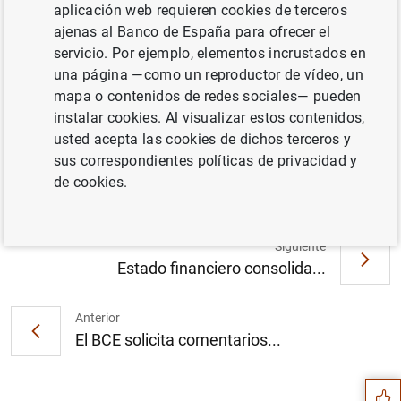
aplicación web requieren cookies de terceros
ajenas al Banco de España para ofrecer el
servicio. Por ejemplo, elementos incrustados en
una página —como un reproductor de vídeo, un
El BCE inicia una consulta pública relativa a
mapa o contenidos de redes sociales— pueden
la guía para evaluar cómo calculan las
instalar cookies. Al visualizar estos contenidos,
entidades de crédito el riesgo de
usted acepta las cookies de dichos terceros y
contraparte (46
KB
)
sus correspondientes políticas de privacidad y
de cookies.
Siguiente
Estado financiero consolida...
Anterior
Sugerencia
El BCE solicita comentarios...