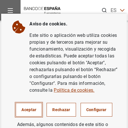
Buscar
ES
EN
Aviso de cookies.
Inicio
Noticias y eventos
Noticias del Banco Central Europeo
Volver
Este sitio o aplicación web utiliza cookies
El BCE inicia una consulta
propias y de terceros para mejorar su
funcionamiento, visualización y recogida
pública relativa a la guía para
de estadísticas. Puede aceptar todas las
evaluar cómo calculan las
cookies pulsando el botón "Aceptar",
rechazarlas pulsando el botón “Rechazar”
entidades de crédito el riesgo
o configurarlas pulsando el botón
de contraparte
"Configurar". Para más información,
consulte la
Política de cookies.
05/02/2020
Aceptar
Rechazar
Configurar
SISTEMA MONETARIO Y FINANCIERO
SUPERVISIÓN PRUDENCIAL, MUS
Además, algunos contenidos de este sitio o