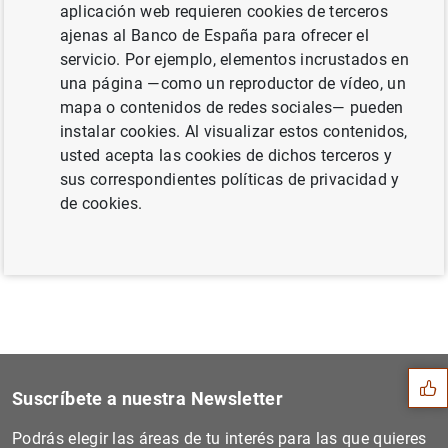
adopción del euro de países de la UE (236
aplicación web requieren cookies de terceros
KB
)
ajenas al Banco de España para ofrecer el
servicio. Por ejemplo, elementos incrustados en
una página —como un reproductor de vídeo, un
mapa o contenidos de redes sociales— pueden
instalar cookies. Al visualizar estos contenidos,
Siguiente
usted acepta las cookies de dichos terceros y
El informe del BCE muestra...
sus correspondientes políticas de privacidad y
de cookies.
Anterior
El BCE publica los calendar...
Sugerencia
Suscríbete a nuestra Newsletter
Podrás elegir las áreas de tu interés para las que quieres