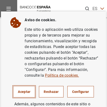
Buscar
ES
EN
Aviso de cookies.
Inicio
Noticias y eventos
Noticias del Banco Central Europeo
Volver
Este sitio o aplicación web utiliza cookies
El BCE informa sobre el
propias y de terceros para mejorar su
funcionamiento, visualización y recogida
progreso hacia la adopción del
de estadísticas. Puede aceptar todas las
euro de países de la UE
cookies pulsando el botón "Aceptar",
rechazarlas pulsando el botón “Rechazar”
o configurarlas pulsando el botón
10/06/2020
"Configurar". Para más información,
BCE, EUROSISTEMA
consulte la
Política de cookies.
Aceptar
Rechazar
Configurar
El BCE informa sobre el progreso hacia la
Además, algunos contenidos de este sitio o