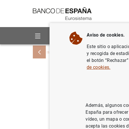
Ir a contenido
Aviso de cookies.
Sobre el Banco
Áreas de act
Este sitio o aplicac
Inicio
Noticias y eventos
Noticias del
y recogida de estad
el botón “Rechazar”
de cookies.
El BCE de
Banca y 
inviables
Además, algunos cont
futuro pr
España para ofrecer
vídeo, un mapa o con
acepta las cookies d