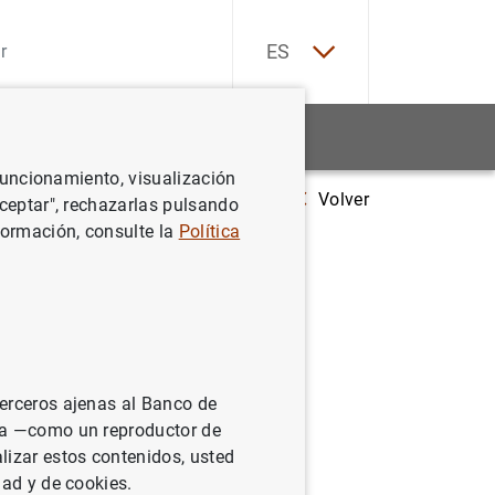
EN
ES
Estadísticas
Noticias y eventos
 funcionamiento, visualización
Volver
El BCE determinó que las entidades Veneto Banca y Banca Popolare de 
Aceptar", rechazarlas pulsando
formación, consulte la
Política
neto
an
 en un
terceros ajenas al Banco de
ina —como un reproductor de
lizar estos contenidos, usted
dad y de cookies.