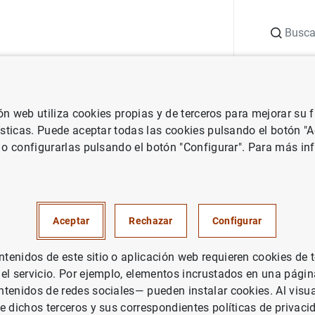
Buscar
uación
Punto de Información
Publicaciones
ión web utiliza cookies propias y de terceros para mejorar su
 Banco Central Europeo
Notas de prensa del Banco Central Europeo
ísticas. Puede aceptar todas las cookies pulsando el botón "
 o configurarlas pulsando el botón "Configurar". Para más in
terminó que las entidades Ve
Banca Popolare de Vicenza er
Aceptar
Rechazar
Configurar
 o era previsible que lo fueran
enidos de este sitio o aplicación web requieren cookies de 
óximo
 el servicio. Por ejemplo, elementos incrustados en una pág
tenidos de redes sociales— pueden instalar cookies. Al visua
e dichos terceros y sus correspondientes políticas de privaci