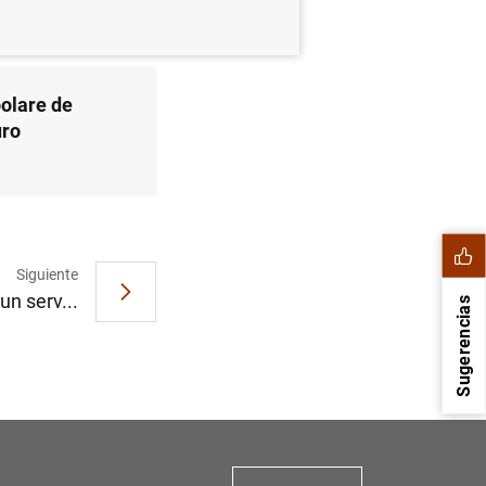
olare de
uro
Siguiente
un serv...
Sugerencias