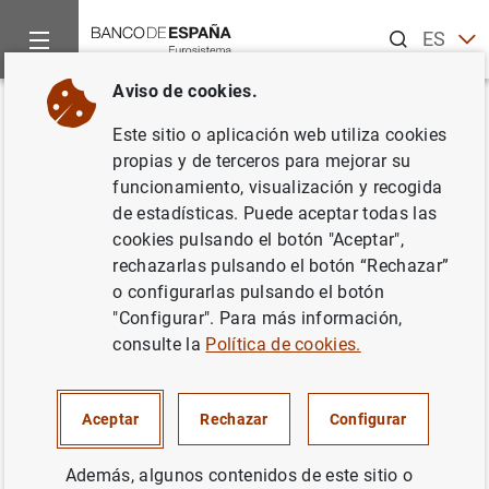
Buscar
ES
EN
Aviso de cookies.
Inicio
Noticias y eventos
Noticias del Banco Central Europeo
Volver
Este sitio o aplicación web utiliza cookies
El BCE anuncia los detalles de
propias y de terceros para mejorar su
funcionamiento, visualización y recogida
las operaciones de financiación
de estadísticas. Puede aceptar todas las
que se liquidarán entre el 12 de
cookies pulsando el botón "Aceptar",
rechazarlas pulsando el botón “Rechazar”
octubre de 2011 y el 17 de
o configurarlas pulsando el botón
enero de 2012
"Configurar". Para más información,
consulte la
Política de cookies.
04/08/2011
Aceptar
Rechazar
Configurar
Además, algunos contenidos de este sitio o