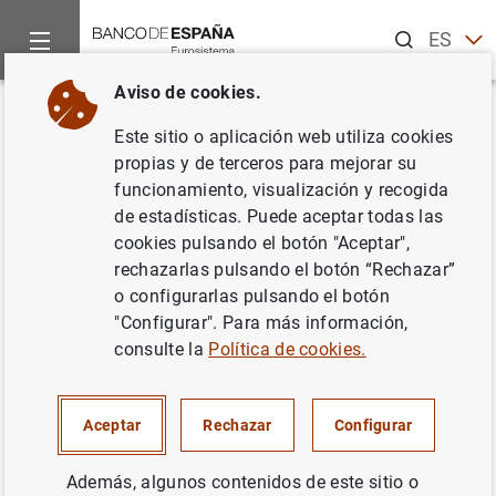
Buscar
ES
EN
Aviso de cookies.
Inicio
Noticias y eventos
Noticias del Banco Central Europeo
Volver
Este sitio o aplicación web utiliza cookies
El BCE anuncia las
propias y de terceros para mejorar su
funcionamiento, visualización y recogida
características de las
de estadísticas. Puede aceptar todas las
operaciones de política
cookies pulsando el botón "Aceptar",
rechazarlas pulsando el botón “Rechazar”
monetaria con liquidación hasta
o configurarlas pulsando el botón
diciembre de 2016
"Configurar". Para más información,
consulte la
Política de cookies.
05/06/2014
Aceptar
Rechazar
Configurar
Además, algunos contenidos de este sitio o