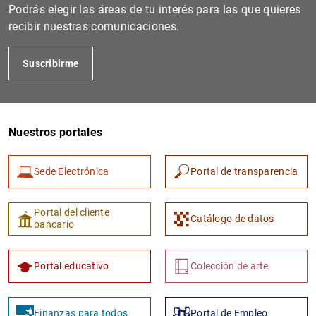
Podrás elegir las áreas de tu interés para las que quieres
recibir nuestras comunicaciones.
Suscribirme
Nuestros portales
1
2
Sede Electrónica
Portal de transparencia
Portal del cliente
Catálogo de datos
bancario
Portal educativo
Colección de arte
Finanzas para todos
Portal de Empleo