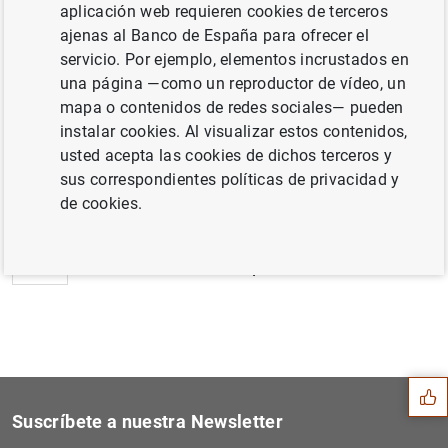
El BCE anuncia las características de las
aplicación web requieren cookies de terceros
operaciones de política monetaria con
ajenas al Banco de España para ofrecer el
liquidación hasta diciembre de 2016 (25
KB
)
servicio. Por ejemplo, elementos incrustados en
una página —como un reproductor de vídeo, un
mapa o contenidos de redes sociales— pueden
instalar cookies. Al visualizar estos contenidos,
usted acepta las cookies de dichos terceros y
Siguiente
sus correspondientes políticas de privacidad y
Estadísticas de los tipos d...
de cookies.
Anterior
El BCE introduce un tipo de...
Sugerencia
Suscríbete a nuestra Newsletter