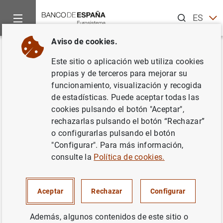
Buscar
ES
EN
Aviso de cookies.
Inicio
Noticias y eventos
Noticias del Banco Central Europeo
Volver
Este sitio o aplicación web utiliza cookies
El BCE anuncia cambios en el
propias y de terceros para mejorar su
funcionamiento, visualización y recogida
uso como activos de garantía
de estadísticas. Puede aceptar todas las
de determinados bonos simples
cookies pulsando el botón "Aceptar",
rechazarlas pulsando el botón “Rechazar”
de entidades de crédito
o configurarlas pulsando el botón
avalados por el Gobierno
"Configurar". Para más información,
consulte la
Política de cookies.
22/03/2013
Aceptar
Rechazar
Configurar
Además, algunos contenidos de este sitio o