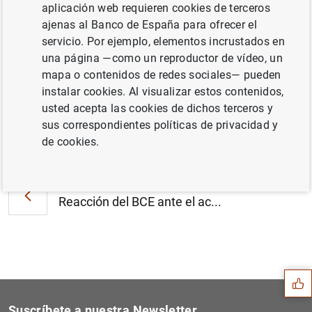
El BCE anuncia cambios en el uso como
aplicación web requieren cookies de terceros
activos de garantía de determinados bonos
ajenas al Banco de España para ofrecer el
simples de entidades de crédito avalados
servicio. Por ejemplo, elementos incrustados en
por el Gobierno (28
KB
)
una página —como un reproductor de vídeo, un
mapa o contenidos de redes sociales— pueden
instalar cookies. Al visualizar estos contenidos,
usted acepta las cookies de dichos terceros y
sus correspondientes políticas de privacidad y
Siguiente
de cookies.
El BCE publica el primer In...
Anterior
Reacción del BCE ante el ac...
Sugerencia
Suscríbete a nuestra Newsletter