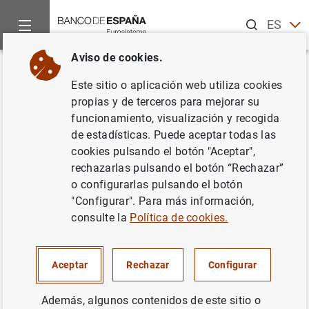
Buscar
ES
EN
Aviso de cookies.
Inicio
Noticias y eventos
Noticias del Banco Central Europeo
Volver
Este sitio o aplicación web utiliza cookies
El BCE adopta una nueva clave
propias y de terceros para mejorar su
funcionamiento, visualización y recogida
de capital
de estadísticas. Puede aceptar todas las
cookies pulsando el botón "Aceptar",
03/12/2018
rechazarlas pulsando el botón “Rechazar”
o configurarlas pulsando el botón
BCE, EUROSISTEMA
"Configurar". Para más información,
consulte la
Política de cookies.
Aceptar
Rechazar
Configurar
El BCE adopta una nueva clave de capital
(298
KB
)
Además, algunos contenidos de este sitio o