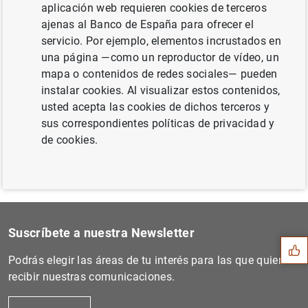
aplicación web requieren cookies de terceros
ajenas al Banco de España para ofrecer el
servicio. Por ejemplo, elementos incrustados en
Siguiente
una página —como un reproductor de vídeo, un
El BCE pone en marcha el se...
mapa o contenidos de redes sociales— pueden
instalar cookies. Al visualizar estos contenidos,
usted acepta las cookies de dichos terceros y
Anterior
sus correspondientes políticas de privacidad y
El BCE publica las expectat...
de cookies.
Sugerencia
Suscríbete a nuestra Newsletter
Podrás elegir las áreas de tu interés para las que quieres
recibir nuestras comunicaciones.