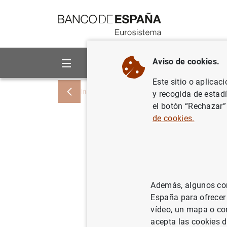
Ir a contenido
Aviso de cookies.
Sobre el Banco
Áreas de act
Este sitio o aplicac
Inicio
Noticias y eventos
Noticias del
y recogida de estad
el botón “Rechazar”
de cookies.
El BCE ad
nombramie
Además, algunos cont
25/07/2019
BCE
España para ofrecer
vídeo, un mapa o con
acepta las cookies d