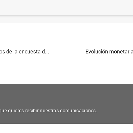
 adopta un dictamen sobre el nombramiento de su futur
enta (326
KB
)
s de la encuesta d...
Evolución monetaria 
s que quieres recibir nuestras comunicaciones.