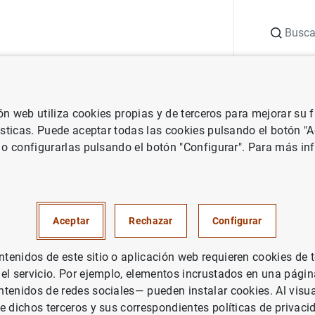
Buscar
uación
Punto de Información
Publicaciones
ión web utiliza cookies propias y de terceros para mejorar su
 Banco Central Europeo
Notas de prensa del Banco Central Europeo
ísticas. Puede aceptar todas las cookies pulsando el botón "
 o configurarlas pulsando el botón "Configurar". Para más in
opta un dictamen sobre el
nto de su futura presidenta
Aceptar
Rechazar
Configurar
enidos de este sitio o aplicación web requieren cookies de 
, EUROSISTEMA
 el servicio. Por ejemplo, elementos incrustados en una pág
tenidos de redes sociales— pueden instalar cookies. Al visua
e dichos terceros y sus correspondientes políticas de privaci