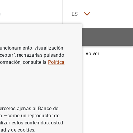
EN
ES
Estadísticas
Noticias y eventos
 funcionamiento, visualización
Volver
El BCE adopta un dictamen sobre el nombramiento de su futura pres
Aceptar", rechazarlas pulsando
formación, consulte la
Política
terceros ajenas al Banco de
ina —como un reproductor de
lizar estos contenidos, usted
dad y de cookies.