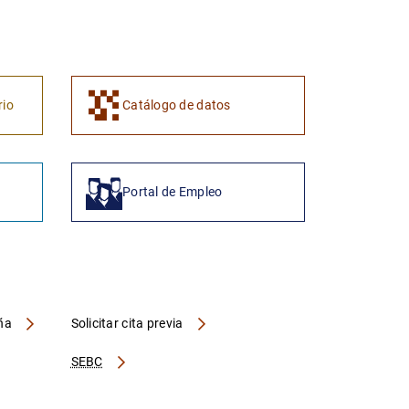
1
2
rio
Catálogo de datos
Portal de Empleo
aña
Solicitar cita previa
SEBC