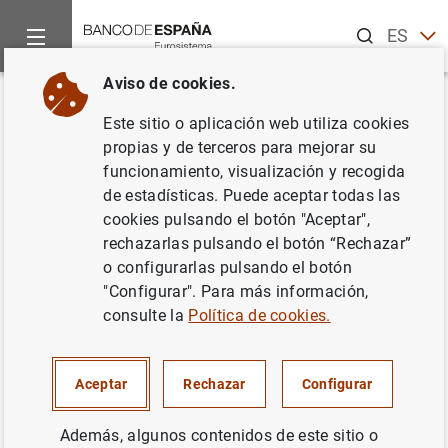
Buscar
ES
EN
Aviso de cookies.
Inicio
Noticias y eventos
Noticias del Banco Central Europeo
Volver
Este sitio o aplicación web utiliza cookies
El BCE acoge con satisfacción
propias y de terceros para mejorar su
funcionamiento, visualización y recogida
la publicación de las pruebas de
de estadísticas. Puede aceptar todas las
resistencia de la Unión Europea
cookies pulsando el botón "Aceptar",
rechazarlas pulsando el botón “Rechazar”
o configurarlas pulsando el botón
15/07/2011
"Configurar". Para más información,
consulte la
Política de cookies.
El BCE acoge con satisfacción la publicación
Aceptar
Rechazar
Configurar
de las pruebas de resistencia de la Unión
Europea (16
KB
)
Además, algunos contenidos de este sitio o