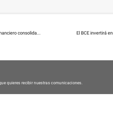
nanciero consolida...
El BCE invertirá en 
s que quieres recibir nuestras comunicaciones.