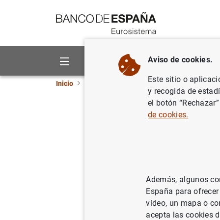
Ir a contenido
Aviso de cookies.
Sobre el Banco
Áreas de act
Este sitio o aplicac
Inicio
Noticias y eventos
Noticias del Banco 
y recogida de estad
el botón “Rechazar”
El BCE cr
de cookies.
25/01/2021
FIN
BCE
Además, algunos cont
España para ofrecer
vídeo, un mapa o con
El BCE
acepta las cookies d