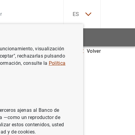
EN
ES
Estadísticas
Noticias y eventos
 funcionamiento, visualización
Volver
BCE crea un centro sobre el cambio climático
Aceptar", rechazarlas pulsando
formación, consulte la
Política
climático
terceros ajenas al Banco de
ina —como un reproductor de
lizar estos contenidos, usted
dad y de cookies.