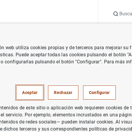
Buscar
uación
Punto de Información
Publicaciones
ión web utiliza cookies propias y de terceros para mejorar su
Central Europeo
Notas de prensa del Banco Central Europeo
El 
ísticas. Puede aceptar todas las cookies pulsando el botón "
 o configurarlas pulsando el botón "Configurar". Para más in
ea un centro sobre el cambio 
ANZAS SOSTENIBLES
Aceptar
Rechazar
Configurar
, EUROSISTEMA
enidos de este sitio o aplicación web requieren cookies de 
 el servicio. Por ejemplo, elementos incrustados en una pág
tenidos de redes sociales— pueden instalar cookies. Al visua
 crea un centro sobre el cambio climático (221
KB
)
e dichos terceros y sus correspondientes políticas de privaci