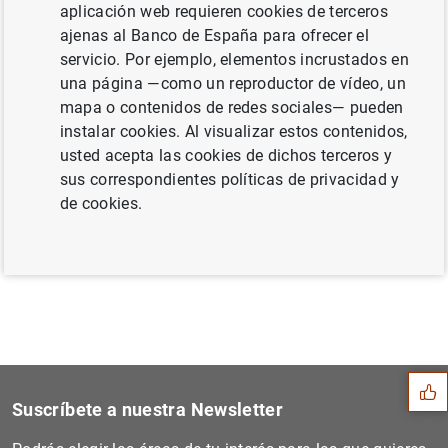
aplicación web requieren cookies de terceros
largo con objetivo específico (TLTRO II) (58
ajenas al Banco de España para ofrecer el
KB
)
servicio. Por ejemplo, elementos incrustados en
una página —como un reproductor de vídeo, un
mapa o contenidos de redes sociales— pueden
instalar cookies. Al visualizar estos contenidos,
Siguiente
usted acepta las cookies de dichos terceros y
Estado financiero consolida...
sus correspondientes políticas de privacidad y
de cookies.
Anterior
El BCE añade el programa de...
Sugerencia
Suscríbete a nuestra Newsletter