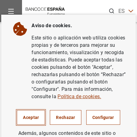
Buscar
ES
EN
Aviso de cookies.
Inicio
Noticias y eventos
Noticias del Banco Central Europeo
Volver
Este sitio o aplicación web utiliza cookies
El BCE anuncia una nueva serie
propias y de terceros para mejorar su
funcionamiento, visualización y recogida
de operaciones de financiación
de estadísticas. Puede aceptar todas las
a plazo más largo con objetivo
cookies pulsando el botón "Aceptar",
rechazarlas pulsando el botón “Rechazar”
específico (TLTRO II)
o configurarlas pulsando el botón
"Configurar". Para más información,
10/03/2016
consulte la
Política de cookies.
Aceptar
Rechazar
Configurar
El BCE anuncia una nueva serie de
Además, algunos contenidos de este sitio o
operaciones de financiación a plazo más