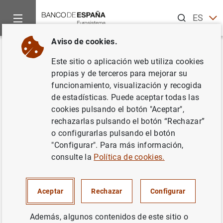
Buscar
ES
EN
Aviso de cookies.
Inicio
Noticias y eventos
Noticias del Banco Central Europeo
Volver
Este sitio o aplicación web utiliza cookies
Danièle Nouy nombrada
propias y de terceros para mejorar su
funcionamiento, visualización y recogida
presidenta del Consejo de
de estadísticas. Puede aceptar todas las
Supervisión
cookies pulsando el botón "Aceptar",
rechazarlas pulsando el botón “Rechazar”
o configurarlas pulsando el botón
16/12/2013
"Configurar". Para más información,
SISTEMA MONETARIO Y FINANCIERO
consulte la
Política de cookies.
SUPERVISIÓN PRUDENCIAL, MUS
Aceptar
Rechazar
Configurar
Además, algunos contenidos de este sitio o