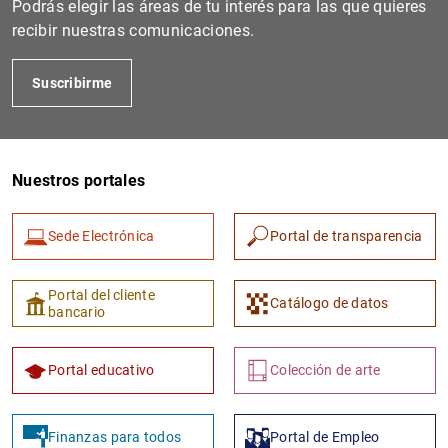
Podrás elegir las áreas de tu interés para las que quieres
recibir nuestras comunicaciones.
Suscribirme
Nuestros portales
Sede Electrónica
Portal de transparencia
1
2
Portal del cliente
Catálogo de datos
bancario
Portal educativo
Colección de arte
Finanzas para todos
Portal de Empleo