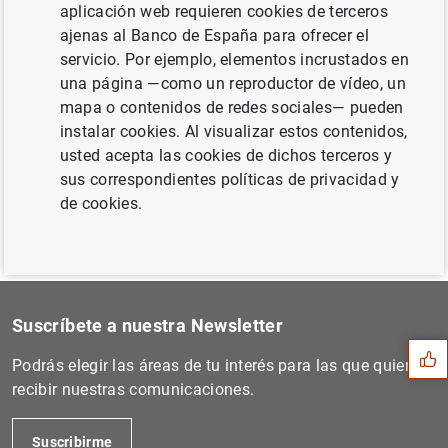
aplicación web requieren cookies de terceros
ajenas al Banco de España para ofrecer el
servicio. Por ejemplo, elementos incrustados en
Siguiente
una página —como un reproductor de vídeo, un
El BCE anuncia los detalles...
mapa o contenidos de redes sociales— pueden
instalar cookies. Al visualizar estos contenidos,
Anterior
usted acepta las cookies de dichos terceros y
Dictamen del Consejo de Gob...
sus correspondientes políticas de privacidad y
de cookies.
Sugerencia
Suscríbete a nuestra Newsletter
Podrás elegir las áreas de tu interés para las que quieres
recibir nuestras comunicaciones.
Suscribirme