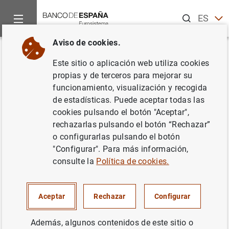
Buscar
ES
EN
Aviso de cookies.
Inicio
Noticias y eventos
Noticias del Banco Central Europeo
Volver
Este sitio o aplicación web utiliza cookies
Cuentas anuales del Banco
propias y de terceros para mejorar su
funcionamiento, visualización y recogida
Central Europeo del ejercicio
de estadísticas. Puede aceptar todas las
2010
cookies pulsando el botón "Aceptar",
rechazarlas pulsando el botón “Rechazar”
o configurarlas pulsando el botón
03/03/2011
"Configurar". Para más información,
consulte la
Política de cookies.
Cuentas anuales del Banco Central Europeo
Aceptar
Rechazar
Configurar
del ejercicio 2010 (33
KB
)
Además, algunos contenidos de este sitio o