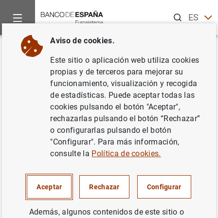
Buscar
ES
EN
Aviso de cookies.
Inicio
Noticias y eventos
Noticias del Banco Central Europeo
Volver
Este sitio o aplicación web utiliza cookies
Comunicado de la CE, el BCE y
propias y de terceros para mejorar su
funcionamiento, visualización y recogida
el FMI sobre la segunda misión
de estadísticas. Puede aceptar todas las
de evaluación en Portugal
cookies pulsando el botón "Aceptar",
rechazarlas pulsando el botón “Rechazar”
o configurarlas pulsando el botón
17/11/2011
"Configurar". Para más información,
consulte la
Política de cookies.
Comunicado de la CE, el BCE y el FMI sobre
Aceptar
Rechazar
Configurar
la segunda misión de evaluación en
Portugal (72
KB
)
Además, algunos contenidos de este sitio o