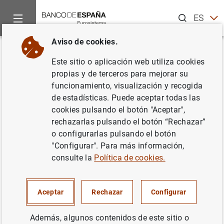
Buscar
ES
EN
Aviso de cookies.
Inicio
Noticias y eventos
Noticias del Banco Central Europeo
Volver
Este sitio o aplicación web utiliza cookies
Comunicado del Banco Central
propias y de terceros para mejorar su
funcionamiento, visualización y recogida
Europeo y el Latvijas Banka
de estadísticas. Puede aceptar todas las
cookies pulsando el botón "Aceptar",
09/07/2013
rechazarlas pulsando el botón “Rechazar”
o configurarlas pulsando el botón
"Configurar". Para más información,
consulte la
Política de cookies.
Comunicado del Banco Central Europeo y el
Latvijas Banka (49
KB
)
Aceptar
Rechazar
Configurar
Además, algunos contenidos de este sitio o