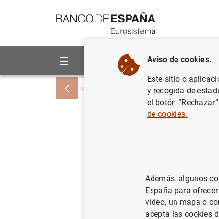
Ir a contenido
Aviso de cookies.
Sobre el Banco
Áreas de act
Este sitio o aplicac
Inicio
Noticias y eventos
Noticias del
y recogida de estad
el botón “Rechazar”
de cookies.
Balanza d
(diciembr
Además, algunos cont
18/02/2016
España para ofrecer
vídeo, un mapa o con
acepta las cookies d