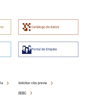
1
2
rio
Catálogo de datos
Portal de Empleo
aña
Solicitar cita previa
SEBC