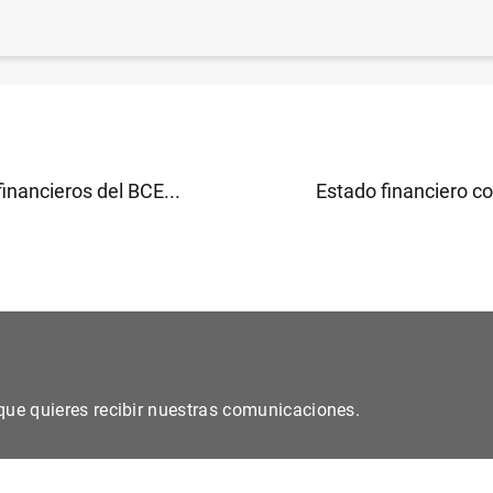
a de pagos mensual de la zona del euro (diciembre de 2
inancieros del BCE...
Estado financiero co
s que quieres recibir nuestras comunicaciones.