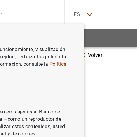
EN
ES
Estadísticas
Noticias y eventos
 funcionamiento, visualización
Volver
Balanza de pagos mensual de la zona del euro (diciembre de 2015)
Aceptar", rechazarlas pulsando
formación, consulte la
Política
l euro
terceros ajenas al Banco de
ina —como un reproductor de
lizar estos contenidos, usted
dad y de cookies.