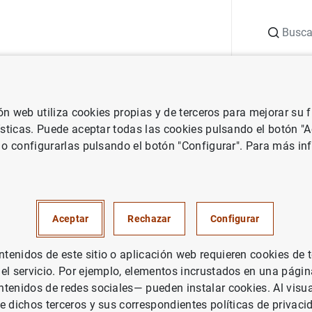
Buscar
uación
Punto de Información
Publicaciones
ión web utiliza cookies propias y de terceros para mejorar su
 Banco Central Europeo
Notas de prensa del Banco Central Europeo
ísticas. Puede aceptar todas las cookies pulsando el botón "
 o configurarlas pulsando el botón "Configurar". Para más in
e pagos mensual de la zona de
e de 2015)
Aceptar
Rechazar
Configurar
enidos de este sitio o aplicación web requieren cookies de 
 el servicio. Por ejemplo, elementos incrustados en una pág
tenidos de redes sociales— pueden instalar cookies. Al visua
e dichos terceros y sus correspondientes políticas de privaci