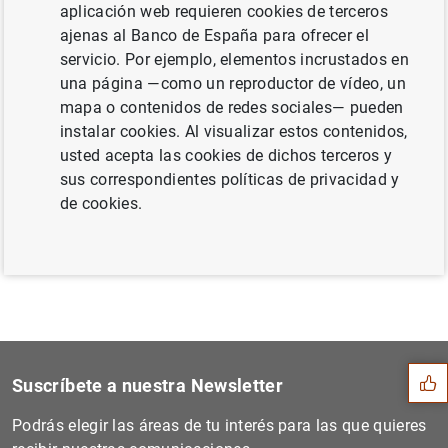
aplicación web requieren cookies de terceros
internacional al final de 2011 (251
KB
)
ajenas al Banco de España para ofrecer el
servicio. Por ejemplo, elementos incrustados en
una página —como un reproductor de vídeo, un
mapa o contenidos de redes sociales— pueden
Siguiente
instalar cookies. Al visualizar estos contenidos,
Estado financiero consolida...
usted acepta las cookies de dichos terceros y
sus correspondientes políticas de privacidad y
de cookies.
Anterior
El BCE publica el Informe d...
Sugerencia
Suscríbete a nuestra Newsletter
Podrás elegir las áreas de tu interés para las que quieres