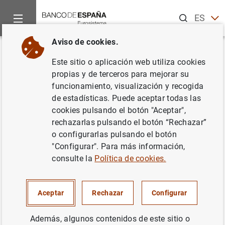
Buscar
ES
EN
Aviso de cookies.
Inicio
Noticias y eventos
Noticias del Banco Central Europeo
Volver
Este sitio o aplicación web utiliza cookies
Balanza de pagos de la zona del
propias y de terceros para mejorar su
funcionamiento, visualización y recogida
euro en febrero de 2012 y
de estadísticas. Puede aceptar todas las
posición de inversión
cookies pulsando el botón "Aceptar",
rechazarlas pulsando el botón “Rechazar”
internacional al final de 2011
o configurarlas pulsando el botón
"Configurar". Para más información,
18/04/2012
consulte la
Política de cookies.
Aceptar
Rechazar
Configurar
Balanza de pagos de la zona del euro en
Además, algunos contenidos de este sitio o
febrero de 2012 y posición de inversión