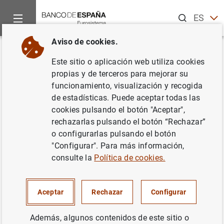
Buscar
ES
EN
Aviso de cookies.
Inicio
Noticias y eventos
Noticias del Banco Central Europeo
Volver
Este sitio o aplicación web utiliza cookies
Estadísticas sobre sociedades
propias y de terceros para mejorar su
funcionamiento, visualización y recogida
instrumentales dedicadas a
de estadísticas. Puede aceptar todas las
operaciones de titulización de la
cookies pulsando el botón "Aceptar",
rechazarlas pulsando el botón “Rechazar”
zona del euro: tercer trimestre
o configurarlas pulsando el botón
de 2023
"Configurar". Para más información,
consulte la
Política de cookies.
17/11/2023
Aceptar
Rechazar
Configurar
Además, algunos contenidos de este sitio o