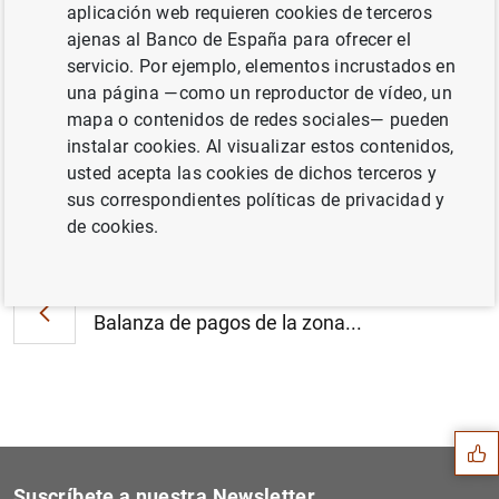
Estadísticas sobre sociedades
aplicación web requieren cookies de terceros
instrumentales dedicadas a operaciones de
ajenas al Banco de España para ofrecer el
titulización de la zona del euro: tercer
servicio. Por ejemplo, elementos incrustados en
trimestre de 2023 (358
KB
)
una página —como un reproductor de vídeo, un
mapa o contenidos de redes sociales— pueden
instalar cookies. Al visualizar estos contenidos,
usted acepta las cookies de dichos terceros y
sus correspondientes políticas de privacidad y
Siguiente
de cookies.
Estadísticas de fondos de i...
Anterior
Balanza de pagos de la zona...
Sugerencia
Suscríbete a nuestra Newsletter