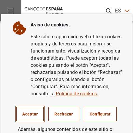
Buscar
ES
EN
Aviso de cookies.
Inicio
Noticias y eventos
Noticias del Banco Central Europeo
Volver
Este sitio o aplicación web utiliza cookies
El BCE mantiene los tipos de
propias y de terceros para mejorar su
funcionamiento, visualización y recogida
interés en el 0,50 % en
de estadísticas. Puede aceptar todas las
septiembre
cookies pulsando el botón "Aceptar",
rechazarlas pulsando el botón “Rechazar”
o configurarlas pulsando el botón
05/09/2013
"Configurar". Para más información,
consulte la
Política de cookies.
Nota de prensa: Decisiones de Política
Aceptar
Rechazar
Configurar
Monetaria (14
KB
)
Además, algunos contenidos de este sitio o