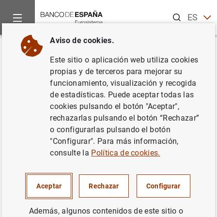
Buscar
ES
EN
Aviso de cookies.
Inicio
Noticias y eventos
Noticias del Banco Central Europeo
Volver
Este sitio o aplicación web utiliza cookies
El BCE mantiene sin cambios
propias y de terceros para mejorar su
funcionamiento, visualización y recogida
los tipos de interés en marzo
de estadísticas. Puede aceptar todas las
cookies pulsando el botón "Aceptar",
07/03/2024
rechazarlas pulsando el botón “Rechazar”
o configurarlas pulsando el botón
POLÍTICA MONETARIA
"Configurar". Para más información,
consulte la
Política de cookies.
TIPOS DE INTERÉS
Aceptar
Rechazar
Configurar
El tipo de interés de las operaciones principales de
Además, algunos contenidos de este sitio o
financiación y los tipos de interés de la facilidad