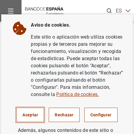
Buscar
ES
EN
Aviso de cookies.
Inicio
Noticias y eventos
Noticias del Banco Central Europeo
Volver
Este sitio o aplicación web utiliza cookies
El BCE mantiene los tipos en el
propias y de terceros para mejorar su
funcionamiento, visualización y recogida
0,0% en junio
de estadísticas. Puede aceptar todas las
cookies pulsando el botón "Aceptar",
10/06/2021
rechazarlas pulsando el botón “Rechazar”
o configurarlas pulsando el botón
POLÍTICA MONETARIA
"Configurar". Para más información,
consulte la
Política de cookies.
Aceptar
Rechazar
Configurar
Nota de prensa: Decisiones de política
monetaria (260
KB
)
Además, algunos contenidos de este sitio o