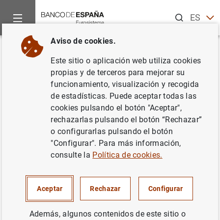
Buscar
ES
EN
Aviso de cookies.
Inicio
Noticias y eventos
Noticias del Banco Central Europeo
Volver
Este sitio o aplicación web utiliza cookies
5 de mayo de 2011
propias y de terceros para mejorar su
funcionamiento, visualización y recogida
de estadísticas. Puede aceptar todas las
05/05/2011
cookies pulsando el botón "Aceptar",
rechazarlas pulsando el botón “Rechazar”
o configurarlas pulsando el botón
"Configurar". Para más información,
5 de mayo de 2011 (13
KB
)
consulte la
Política de cookies.
Aceptar
Rechazar
Configurar
Siguiente
Además, algunos contenidos de este sitio o