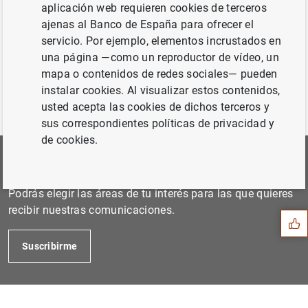
7 de abril de 2011...
aplicación web requieren cookies de terceros
ajenas al Banco de España para ofrecer el
servicio. Por ejemplo, elementos incrustados en
Anterior
una página —como un reproductor de vídeo, un
9 de junio de 2011...
mapa o contenidos de redes sociales— pueden
instalar cookies. Al visualizar estos contenidos,
usted acepta las cookies de dichos terceros y
sus correspondientes políticas de privacidad y
de cookies.
Suscríbete a nuestra Newsletter
Sugerencia
Podrás elegir las áreas de tu interés para las que quieres
recibir nuestras comunicaciones.
Suscribirme