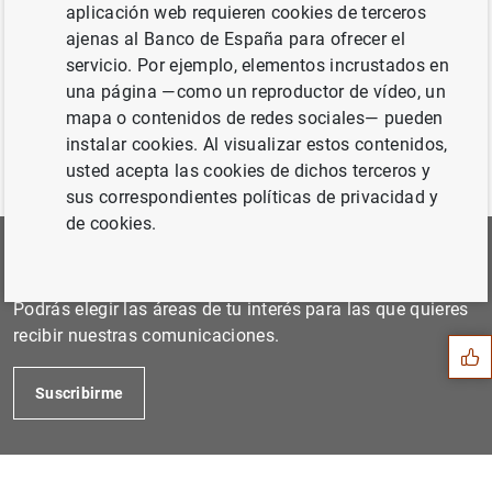
4 de junio de 2009...
aplicación web requieren cookies de terceros
ajenas al Banco de España para ofrecer el
servicio. Por ejemplo, elementos incrustados en
Anterior
una página —como un reproductor de vídeo, un
6 de agosto de 2009...
mapa o contenidos de redes sociales— pueden
instalar cookies. Al visualizar estos contenidos,
usted acepta las cookies de dichos terceros y
sus correspondientes políticas de privacidad y
de cookies.
Suscríbete a nuestra Newsletter
Sugerencia
Podrás elegir las áreas de tu interés para las que quieres
recibir nuestras comunicaciones.
Suscribirme