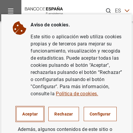
Buscar
ES
EN
Aviso de cookies.
Inicio
Noticias y eventos
Noticias del Banco Central Europeo
Volver
Este sitio o aplicación web utiliza cookies
2 de julio de 2009
propias y de terceros para mejorar su
funcionamiento, visualización y recogida
de estadísticas. Puede aceptar todas las
02/07/2009
cookies pulsando el botón "Aceptar",
rechazarlas pulsando el botón “Rechazar”
o configurarlas pulsando el botón
"Configurar". Para más información,
2 de julio de 2009 (16
KB
)
consulte la
Política de cookies.
Aceptar
Rechazar
Configurar
Siguiente
Además, algunos contenidos de este sitio o