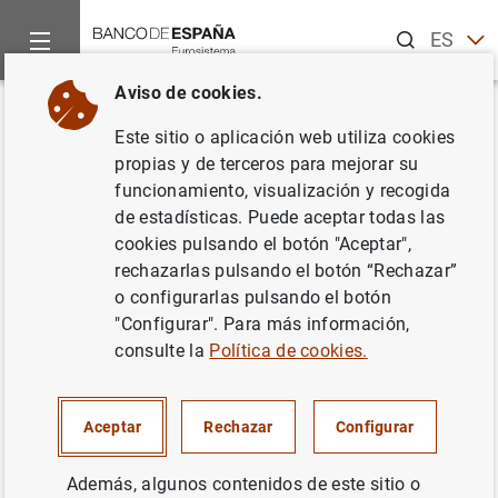
Buscar
ES
EN
Aviso de cookies.
Inicio
Noticias y eventos
Noticias del Banco Central Europeo
Volver
Este sitio o aplicación web utiliza cookies
10 de abril de 2008
propias y de terceros para mejorar su
funcionamiento, visualización y recogida
de estadísticas. Puede aceptar todas las
10/04/2008
cookies pulsando el botón "Aceptar",
rechazarlas pulsando el botón “Rechazar”
o configurarlas pulsando el botón
"Configurar". Para más información,
10 de abril de 2008 (20
KB
)
consulte la
Política de cookies.
Aceptar
Rechazar
Configurar
Siguiente
Además, algunos contenidos de este sitio o