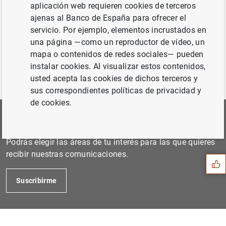
6 de marzo de 2008...
aplicación web requieren cookies de terceros
ajenas al Banco de España para ofrecer el
servicio. Por ejemplo, elementos incrustados en
Anterior
una página —como un reproductor de vídeo, un
8 de mayo de 2008...
mapa o contenidos de redes sociales— pueden
instalar cookies. Al visualizar estos contenidos,
usted acepta las cookies de dichos terceros y
sus correspondientes políticas de privacidad y
de cookies.
Suscríbete a nuestra Newsletter
Sugerencia
Podrás elegir las áreas de tu interés para las que quieres
recibir nuestras comunicaciones.
Suscribirme