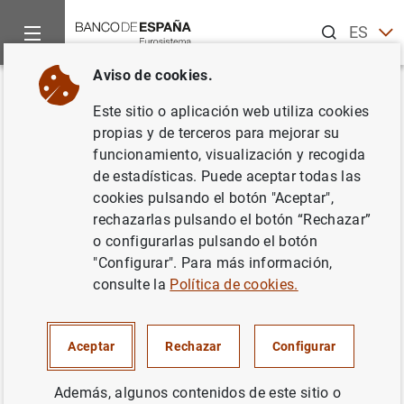
Buscar
ES
EN
Aviso de cookies.
Inicio
Noticias y eventos
Noticias del Banco Central Europeo
Volver
Este sitio o aplicación web utiliza cookies
El BCE mantiene sin cambios
propias y de terceros para mejorar su
funcionamiento, visualización y recogida
los tipos de interés en marzo
de estadísticas. Puede aceptar todas las
cookies pulsando el botón "Aceptar",
19/03/2026
rechazarlas pulsando el botón “Rechazar”
o configurarlas pulsando el botón
TIPOS DE INTERÉS
"Configurar". Para más información,
consulte la
Política de cookies.
Los tipos de interés aplicables a la facilidad de depósito,
Aceptar
Rechazar
Configurar
a las operaciones principales de financiación y a la
facilidad marginal de crédito se mantendrán sin
Además, algunos contenidos de este sitio o
variación en el 2,00 %, el 2,15 % y el 2,40 %,