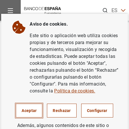
Buscar
ES
EN
Aviso de cookies.
Inicio
Noticias y eventos
Noticias del Banco de España
No
Volver
Este sitio o aplicación web utiliza cookies
Roland Berger y Oliver Wyman
propias y de terceros para mejorar su
funcionamiento, visualización y recogida
evaluarán los balances de la
de estadísticas. Puede aceptar todas las
banca española
cookies pulsando el botón "Aceptar",
rechazarlas pulsando el botón “Rechazar”
o configurarlas pulsando el botón
21/05/2012
"Configurar". Para más información,
SUPERVISIÓN PRUDENCIAL, MUS
consulte la
Política de cookies.
SISTEMA MONETARIO Y FINANCIERO
Aceptar
Rechazar
Configurar
SISTEMA MONETARIO Y FINANCIERO
Además, algunos contenidos de este sitio o