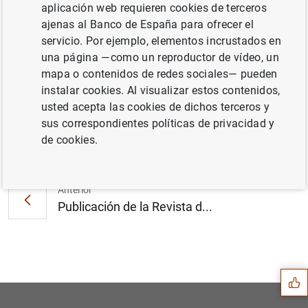
aplicación web requieren cookies de terceros
ajenas al Banco de España para ofrecer el
servicio. Por ejemplo, elementos incrustados en
Roland Berger y Oliver Wyman evaluarán los
una página —como un reproductor de vídeo, un
balances de la banca española (122
KB
)
mapa o contenidos de redes sociales— pueden
instalar cookies. Al visualizar estos contenidos,
usted acepta las cookies de dichos terceros y
sus correspondientes políticas de privacidad y
Siguiente
de cookies.
Comunicado sobre BFA-Bankia...
Anterior
Publicación de la Revista d...
Sugerencia