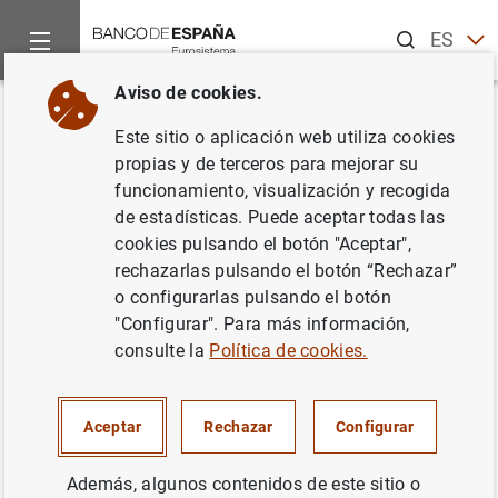
Buscar
ES
EN
Aviso de cookies.
Inicio
Noticias y eventos
Noticias del Banco de España
No
Volver
Este sitio o aplicación web utiliza cookies
El principal índice de referencia
propias y de terceros para mejorar su
funcionamiento, visualización y recogida
de los préstamos hipotecarios
de estadísticas. Puede aceptar todas las
(euríbor) sube hasta el -0,108%
cookies pulsando el botón "Aceptar",
rechazarlas pulsando el botón “Rechazar”
en febrero
o configurarlas pulsando el botón
"Configurar". Para más información,
01/03/2019
consulte la
Política de cookies.
SITUACIÓN ECONÓMICA
Aceptar
Rechazar
Configurar
ESPAÑA
Además, algunos contenidos de este sitio o