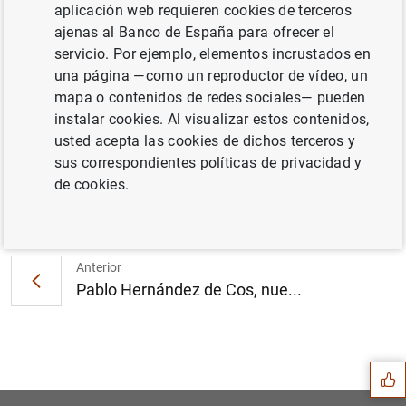
aplicación web requieren cookies de terceros
ajenas al Banco de España para ofrecer el
servicio. Por ejemplo, elementos incrustados en
El principal índice de referencia de los
una página —como un reproductor de vídeo, un
préstamos hipotecarios (euríbor) sube
mapa o contenidos de redes sociales— pueden
hasta el -0,108% en febrero (246
KB
)
instalar cookies. Al visualizar estos contenidos,
usted acepta las cookies de dichos terceros y
sus correspondientes políticas de privacidad y
de cookies.
Siguiente
La capacidad de financiació...
Anterior
Pablo Hernández de Cos, nue...
Sugerencia