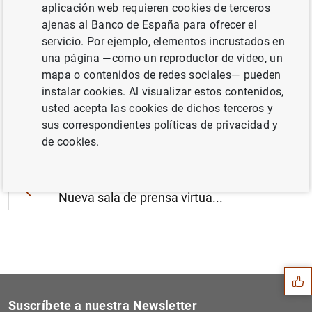
aplicación web requieren cookies de terceros
El principal índice de referencia de los
ajenas al Banco de España para ofrecer el
créditos hipotecarios (euríbor) baja al
servicio. Por ejemplo, elementos incrustados en
2,252% (115
KB
)
una página —como un reproductor de vídeo, un
mapa o contenidos de redes sociales— pueden
instalar cookies. Al visualizar estos contenidos,
usted acepta las cookies de dichos terceros y
sus correspondientes políticas de privacidad y
Siguiente
Balanza de Pagos en marzo d...
de cookies.
Anterior
Nueva sala de prensa virtua...
Sugerencia
Suscríbete a nuestra Newsletter