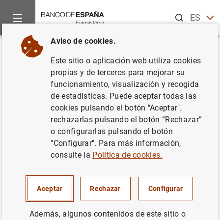
Buscar
ES
EN
Aviso de cookies.
Inicio
Noticias y eventos
Noticias del Banco de España
No
Volver
Este sitio o aplicación web utiliza cookies
El principal índice de referencia
propias y de terceros para mejorar su
funcionamiento, visualización y recogida
de los créditos hipotecarios
de estadísticas. Puede aceptar todas las
(euríbor) baja al 2,252%
cookies pulsando el botón "Aceptar",
rechazarlas pulsando el botón “Rechazar”
o configurarlas pulsando el botón
17/06/2003
"Configurar". Para más información,
SITUACIÓN ECONÓMICA
consulte la
Política de cookies.
ESPAÑA
Aceptar
Rechazar
Configurar
Además, algunos contenidos de este sitio o