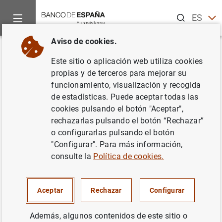
Buscar
ES
EN
Aviso de cookies.
Inicio
Noticias y eventos
Noticias del Banco de España
No
Volver
Este sitio o aplicación web utiliza cookies
El principal índice de referencia
propias y de terceros para mejorar su
funcionamiento, visualización y recogida
de los créditos hipotecarios
de estadísticas. Puede aceptar todas las
(euríbor) baja al 2,135 en
cookies pulsando el botón "Aceptar",
rechazarlas pulsando el botón “Rechazar”
febrero
o configurarlas pulsando el botón
"Configurar". Para más información,
02/03/2009
consulte la
Política de cookies.
SITUACIÓN ECONÓMICA
Aceptar
Rechazar
Configurar
ESPAÑA
Además, algunos contenidos de este sitio o