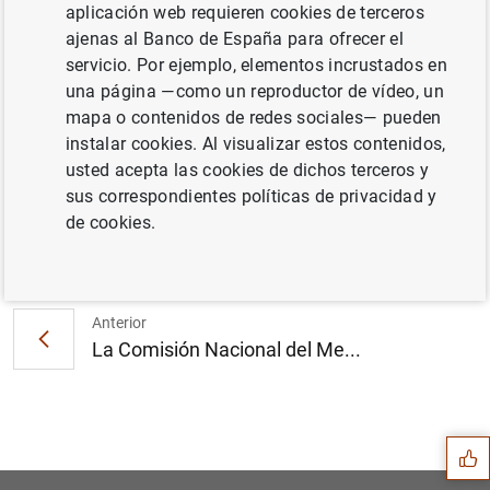
aplicación web requieren cookies de terceros
ajenas al Banco de España para ofrecer el
servicio. Por ejemplo, elementos incrustados en
El principal índice de referencia de los
una página —como un reproductor de vídeo, un
créditos hipotecarios (euríbor) baja al 2,135
mapa o contenidos de redes sociales— pueden
en febrero (126
KB
)
instalar cookies. Al visualizar estos contenidos,
usted acepta las cookies de dichos terceros y
sus correspondientes políticas de privacidad y
de cookies.
Siguiente
Balanza de pagos en diciemb...
Anterior
La Comisión Nacional del Me...
Sugerencia