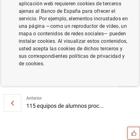
aplicación web requieren cookies de terceros
ajenas al Banco de España para ofrecer el
El Plan de Educación Financiera reabre las
servicio. Por ejemplo, elementos incrustados en
inscripciones para participar en el Programa
una página —como un reproductor de vídeo, un
y el Concurso de Educación Financiera (118
mapa o contenidos de redes sociales— pueden
KB
)
instalar cookies. Al visualizar estos contenidos,
usted acepta las cookies de dichos terceros y
sus correspondientes políticas de privacidad y
de cookies.
Siguiente
El principal índice de refe...
Anterior
115 equipos de alumnos proc...
Sugerencia