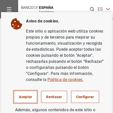
Buscar
ES
EN
Aviso de cookies.
Inicio
Noticias y eventos
Noticias del Banco de España
No
Volver
Este sitio o aplicación web utiliza cookies
El Plan de Educación Financiera
propias y de terceros para mejorar su
funcionamiento, visualización y recogida
reabre las inscripciones para
de estadísticas. Puede aceptar todas las
participar en el Programa y el
cookies pulsando el botón "Aceptar",
rechazarlas pulsando el botón “Rechazar”
Concurso de Educación
o configurarlas pulsando el botón
Financiera
"Configurar". Para más información,
consulte la
Política de cookies.
08/11/2022
Aceptar
Rechazar
Configurar
BANCO DE ESPAÑA
Además, algunos contenidos de este sitio o