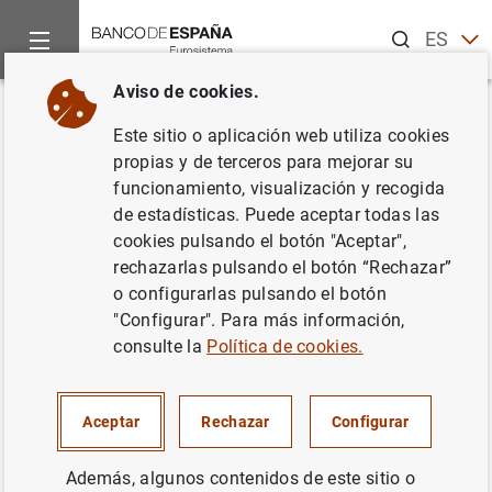
Buscar
ES
EN
Aviso de cookies.
Inicio
Noticias y eventos
Noticias del Banco de España
No
Volver
Este sitio o aplicación web utiliza cookies
El Plan de Educación Financiera
propias y de terceros para mejorar su
funcionamiento, visualización y recogida
lanza la nueva edición de su
de estadísticas. Puede aceptar todas las
programa escolar para fomentar
cookies pulsando el botón "Aceptar",
rechazarlas pulsando el botón “Rechazar”
los conocimientos financieros
o configurarlas pulsando el botón
en centros educativos
"Configurar". Para más información,
consulte la
Política de cookies.
30/11/2020
Aceptar
Rechazar
Configurar
BANCO DE ESPAÑA
BANCO DE ESPAÑA
Además, algunos contenidos de este sitio o