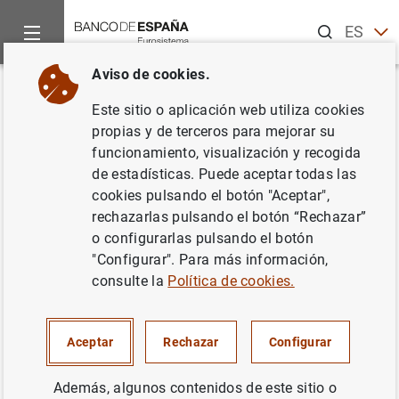
Buscar
ES
EN
Aviso de cookies.
Inicio
Noticias y eventos
Noticias del Banco de España
No
Volver
Este sitio o aplicación web utiliza cookies
El Plan de Educación Financiera
propias y de terceros para mejorar su
funcionamiento, visualización y recogida
lanza la décima edición de su
de estadísticas. Puede aceptar todas las
programa y concurso de
cookies pulsando el botón "Aceptar",
rechazarlas pulsando el botón “Rechazar”
educación financiera para
o configurarlas pulsando el botón
centros educativos
"Configurar". Para más información,
consulte la
Política de cookies.
22/11/2021
Aceptar
Rechazar
Configurar
BANCO DE ESPAÑA
BANCO DE ESPAÑA
Además, algunos contenidos de este sitio o