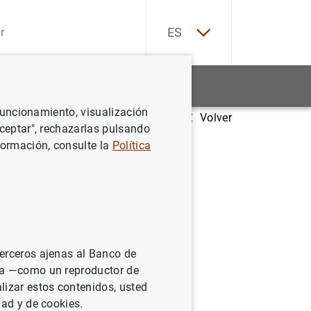
EN
ES
Estadísticas
Noticias y eventos
 funcionamiento, visualización
Volver
a sobre la venta de Banco de Valencia
Aceptar", rechazarlas pulsando
formación, consulte la
Política
co de
terceros ajenas al Banco de
ina —como un reproductor de
lizar estos contenidos, usted
dad y de cookies.