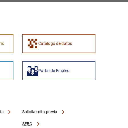
1
2
rio
Catálogo de datos
Portal de Empleo
aña
Solicitar cita previa
SEBC