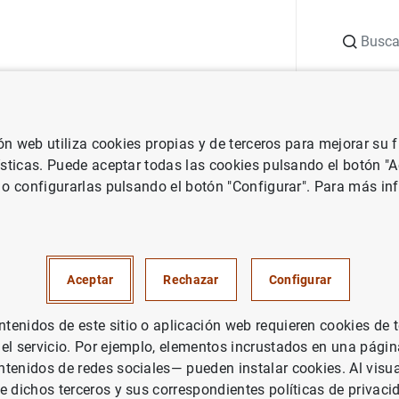
Buscar
uación
Punto de Información
Publicaciones
ión web utiliza cookies propias y de terceros para mejorar su
de España
Notas de prensa del Banco de España
Nota informativ
ísticas. Puede aceptar todas las cookies pulsando el botón "
 o configurarlas pulsando el botón "Configurar". Para más in
rmativa sobre la venta de Ban
Aceptar
Rechazar
Configurar
ERVISIÓN PRUDENCIAL, MUS
enidos de este sitio o aplicación web requieren cookies de 
TEMA MONETARIO Y FINANCIERO
 el servicio. Por ejemplo, elementos incrustados en una pág
tenidos de redes sociales— pueden instalar cookies. Al visua
TEMA MONETARIO Y FINANCIERO
e dichos terceros y sus correspondientes políticas de privaci