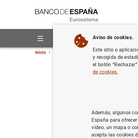
Ir a contenido
Aviso de cookies.
Sobre el Banco
Áreas de act
Este sitio o aplicac
Inicio
Noticias y eventos
Noticias del Banco 
y recogida de estad
el botón “Rechazar”
Nota info
de cookies.
Valencia
26/12/2012
SUP
Además, algunos cont
SIS
España para ofrecer
vídeo, un mapa o con
SIS
acepta las cookies d