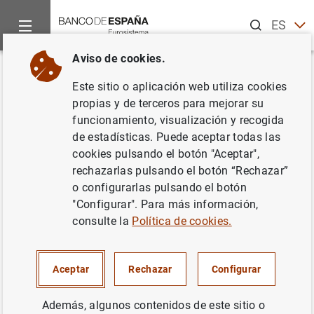
Buscar
ES
EN
Aviso de cookies.
Inicio
Noticias y eventos
Noticias del Banco de España
No
Volver
Este sitio o aplicación web utiliza cookies
Nota informativa sobre la deuda
propias y de terceros para mejorar su
funcionamiento, visualización y recogida
según el Protocolo de Déficit
de estadísticas. Puede aceptar todas las
Excesivo (PDE) de las
cookies pulsando el botón "Aceptar",
rechazarlas pulsando el botón “Rechazar”
Administraciones Públicas.
o configurarlas pulsando el botón
Reclasificación de Sareb en el
"Configurar". Para más información,
consulte la
Política de cookies.
sector de Administraciones
Públicas
Aceptar
Rechazar
Configurar
31/03/2021
Además, algunos contenidos de este sitio o