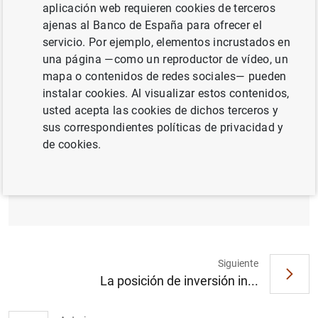
SITUACIÓN ECONÓMICA
aplicación web requieren cookies de terceros
ajenas al Banco de España para ofrecer el
ESPAÑA
servicio. Por ejemplo, elementos incrustados en
una página —como un reproductor de vídeo, un
mapa o contenidos de redes sociales— pueden
instalar cookies. Al visualizar estos contenidos,
usted acepta las cookies de dichos terceros y
Nota informativa sobre la deuda según el
sus correspondientes políticas de privacidad y
Protocolo de Déficit Excesivo (PDE) de las
de cookies.
Administraciones Públicas. Reclasificación
de Sareb en el sector de Administraciones
Públicas (118
KB
)
Siguiente
La posición de inversión in...
Sugerencia