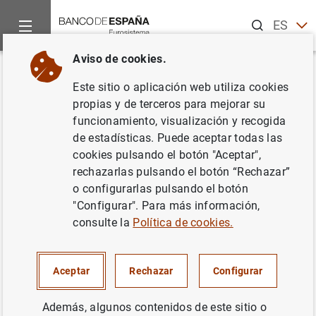
Buscar
ES
EN
Aviso de cookies.
Inicio
Noticias y eventos
Noticias del Banco de España
No
Volver
Este sitio o aplicación web utiliza cookies
Nota informativa sobre la
propias y de terceros para mejorar su
funcionamiento, visualización y recogida
aplicación de las moratorias
de estadísticas. Puede aceptar todas las
legislativas y sectoriales de
cookies pulsando el botón "Aceptar",
rechazarlas pulsando el botón “Rechazar”
deudas hipotecarias y de
o configurarlas pulsando el botón
créditos sin garantía hipotecaria
"Configurar". Para más información,
consulte la
Política de cookies.
hasta el 30 de junio de 2020
03/07/2020
Aceptar
Rechazar
Configurar
SITUACIÓN ECONÓMICA
Además, algunos contenidos de este sitio o