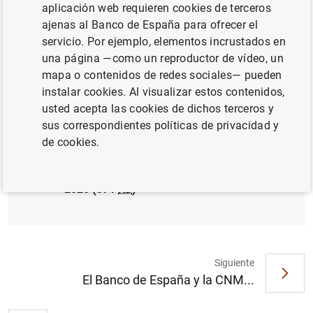
aplicación web requieren cookies de terceros
ESPAÑA
SUPERVISIÓN PRUDENCIAL, MUS
ajenas al Banco de España para ofrecer el
SISTEMA MONETARIO Y FINANCIERO
servicio. Por ejemplo, elementos incrustados en
una página —como un reproductor de vídeo, un
mapa o contenidos de redes sociales— pueden
instalar cookies. Al visualizar estos contenidos,
usted acepta las cookies de dichos terceros y
Nota informativa sobre la aplicación de las
sus correspondientes políticas de privacidad y
moratorias legislativas y sectoriales de
de cookies.
deudas hipotecarias y de créditos sin
garantía hipotecaria hasta el 30 de junio de
2020 (371
KB
)
Siguiente
El Banco de España y la CNM...
Sugerencia