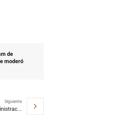
1
2
 mm de
 se moderó
Siguiente
istrac...