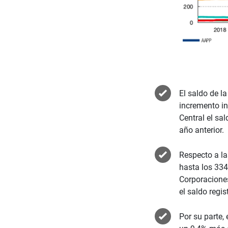
El saldo de l
incremento in
Central el sa
año anterior.
Respecto a la
hasta los 334
Corporacione
el saldo regi
Por su parte,