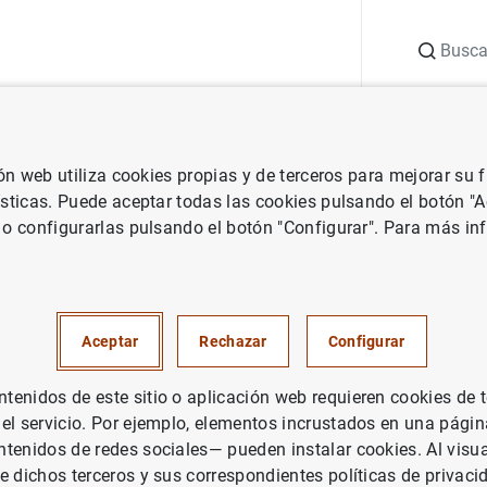
Buscar
uación
Punto de Información
Publicaciones
ión web utiliza cookies propias y de terceros para mejorar su
 Banco de España
Notas de prensa del Banco de España
La deuda
ísticas. Puede aceptar todas las cookies pulsando el botón "
 o configurarlas pulsando el botón "Configurar". Para más in
de las Administraciones Públi
1.628 mm de euros en octubre
Aceptar
Rechazar
Configurar
 de crecimiento interanual se
enidos de este sitio o aplicación web requieren cookies de 
3,5%
 el servicio. Por ejemplo, elementos incrustados en una pág
tenidos de redes sociales— pueden instalar cookies. Al visua
e dichos terceros y sus correspondientes políticas de privaci