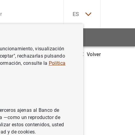
EN
ES
Estadísticas
Noticias y eventos
 funcionamiento, visualización
Volver
 de las Administraciones Públicas se situó en 1.628 mm de euros en octu
Aceptar", rechazarlas pulsando
formación, consulte la
Política
cas se
 de 2024
 moderó
terceros ajenas al Banco de
ina —como un reproductor de
lizar estos contenidos, usted
dad y de cookies.