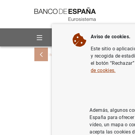
Ir a contenido
Aviso de cookies.
Sobre el Banco
Áreas de act
Este sitio o aplicac
Inicio
Noticias y eventos
Noticias del
y recogida de estad
el botón “Rechazar”
de cookies.
La deuda 
situó en 
y su tasa
Además, algunos cont
hasta el 
España para ofrecer
vídeo, un mapa o con
acepta las cookies d
18/12/2024