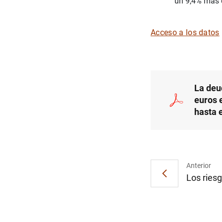
un 9,4% más 
Acceso a los datos
La deu
euros 
hasta 
Anterior
Los riesg